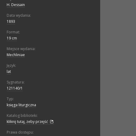
H. Dessain
Data wydania:
1893
Format:
19 cm
Miejsce wydania:
Mechliniae
Język:
lat
Sygnatura:
121140/1
Typ:
księga liturgiczna
Katalog biblioteki:
kliknij tutaj, żeby przejść
Prawa dostępu: