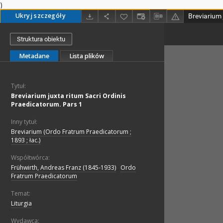
)
Ukryj szczegóły
Struktura obiektu
Metadane
Lista plików
Tytuł:
Breviarium juxta ritum Sacri Ordinis
Praedicatorum. Pars 1
Inny tytuł:
Breviarium (Ordo Fratrum Praedicatorum ;
1893 ; łac.)
Współtwórca:
Frühwirth, Andreas Franz (1845-1933)
;
Ordo
Fratrum Praedicatorum
Temat:
Liturgia
Wydawca: