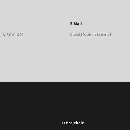
E-Mail
 16 13 w. 244
biblst@dominikanie.pl
O Projekcie