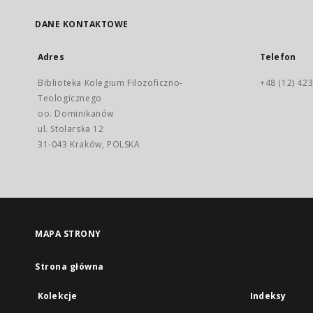
DANE KONTAKTOWE
Adres
Telefon
Biblioteka Kolegium Filozoficzno-
+48 (12) 423
Teologicznego
oo. Dominikanów
ul. Stolarska 12
31-043 Kraków, POLSKA
MAPA STRONY
Strona główna
Kolekcje
Indeksy