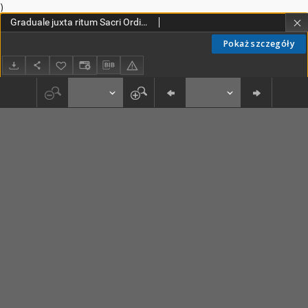
)
Graduale juxta ritum Sacri Ordinis Praedicatorum
Pokaż szczegóły