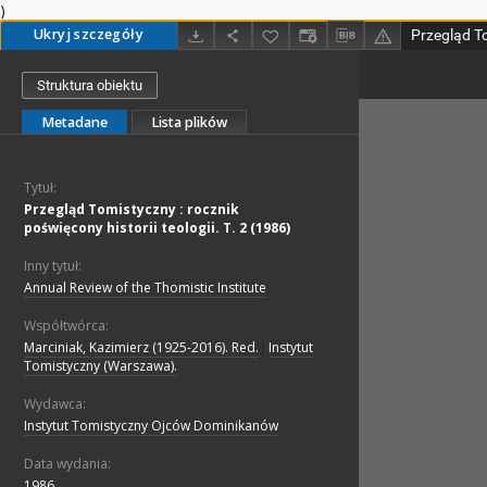
)
Ukryj szczegóły
Struktura obiektu
Metadane
Lista plików
Tytuł:
Przegląd Tomistyczny : rocznik
poświęcony historii teologii. T. 2 (1986)
Inny tytuł:
Annual Review of the Thomistic Institute
Współtwórca:
Marciniak, Kazimierz (1925-2016). Red.
;
Instytut
Tomistyczny (Warszawa).
Wydawca:
Instytut Tomistyczny Ojców Dominikanów
Data wydania:
1986