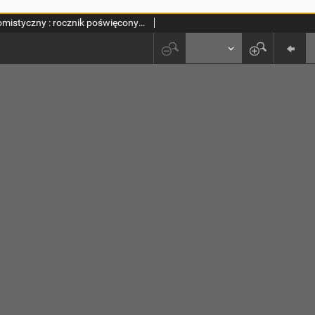
Przegląd Tomistyczny : rocznik poświęcony historii teologii. T. 2 (1986)