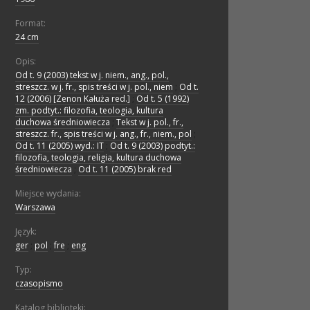
Format:
24 cm
Opis:
Od t. 9 (2003) tekst w j. niem., ang., pol.,
streszcz. w j. fr., spis treści w j. pol., niem
;
Od t.
12 (2006) [Zenon Kałuża red.]
;
Od t. 5 (1992)
zm. podtyt.: filozofia, teologia, kultura
duchowa średniowiecza
;
Tekst w j. pol., fr.,
streszcz. fr., spis treści w j. ang., fr., niem., pol
;
Od t. 11 (2005) wyd.: IT
;
Od t. 9 (2003) podtyt.:
filozofia, teologia, religia, kultura duchowa
średniowiecza
;
Od t. 11 (2005) brak red
Miejsce wydania:
Warszawa
Język:
ger
;
pol
;
fre
;
eng
Typ:
czasopismo
Katalog biblioteki: