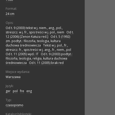
Format:
24 cm
Opis:
Od t. 9 (2003) tekst w j. niem., ang., pol.,
streszcz. w j. fr., spis treści w j. pol., niem
;
Od t.
12 (2006) [Zenon Kałuża red.]
;
Od t. 5 (1992)
zm. podtyt.: filozofia, teologia, kultura
duchowa średniowiecza
;
Tekst w j. pol., fr.,
streszcz. fr., spis treści w j. ang., fr., niem., pol
;
Od t. 11 (2005) wyd.: IT
;
Od t. 9 (2003) podtyt.:
filozofia, teologia, religia, kultura duchowa
średniowiecza
;
Od t. 11 (2005) brak red
Miejsce wydania:
Warszawa
Język:
ger
;
pol
;
fre
;
eng
Typ:
czasopismo
Katalog biblioteki: