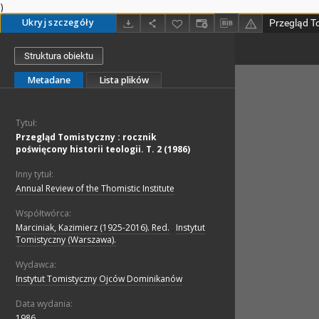
)
Ukryj szczegóły
Struktura obiektu
Metadane
Lista plików
Tytuł:
Przegląd Tomistyczny : rocznik
poświęcony historii teologii. T. 2 (1986)
Inny tytuł:
Annual Review of the Thomistic Institute
Współtwórca:
Marciniak, Kazimierz (1925-2016). Red.
;
Instytut
Tomistyczny (Warszawa).
Wydawca:
Instytut Tomistyczny Ojców Dominikanów
Data wydania:
1986