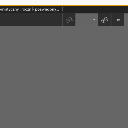
Przegląd Tomistyczny : rocznik poświęcony historii teologii. T. 2 (1986)