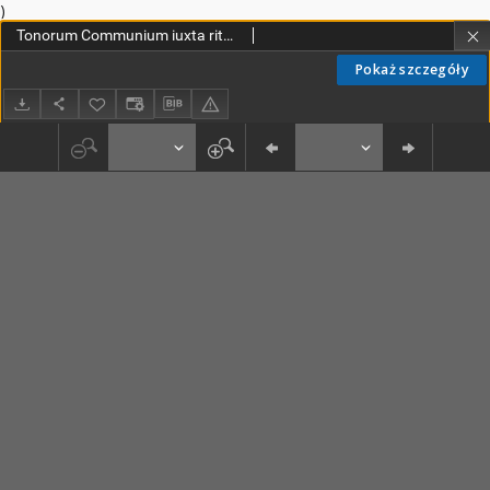
)
Tonorum Communium iuxta ritum Ordinis Praedicatorum Regulae
Pokaż szczegóły