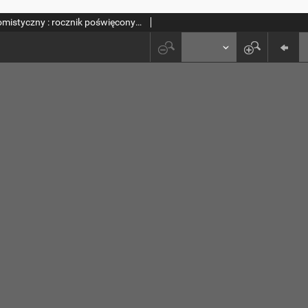
Przegląd Tomistyczny : rocznik poświęcony historii teologii. T. 4 (1988)