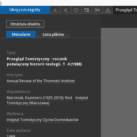
)
Ukryj szczegóły
Struktura obiektu
Metadane
Lista plików
Tytuł:
Przegląd Tomistyczny : rocznik
poświęcony historii teologii. T. 4 (1988)
Inny tytuł:
Annual Review of the Thomistic Institute
Współtwórca:
Marciniak, Kazimierz (1925-2016). Red.
;
Instytut
Tomistyczny (Warszawa).
Wydawca:
Instytut Tomistyczny Ojców Dominikanów
Data wydania:
1988