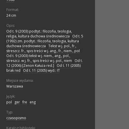
Format:
24 cm
Opis:
Od t. 9 (2003) podtyt.: filozofia, teologia,
religia, kultura duchowa średniowiecza
;
Od t. 5
(1992) zm. podtyt.: filozofia, teologia, kultura
duchowa średniowiecza
;
Tekst w j. pol., fr.,
streszcz. fr., spis treści w j. ang., fr., niem., pol
;
Od t. 9 (2003) tekst w j. niem., ang., pol.,
streszcz. w j. fr., spis treści w j. pol., niem
;
Od t.
12 (2006) [Zenon Kałuża red.]
;
Od t. 11 (2005)
brak red
;
Od t. 11 (2005) wyd.: IT
Miejsce wydania:
Warszawa
Język:
pol
;
ger
;
fre
;
eng
Typ:
czasopismo
Katalog biblioteki: