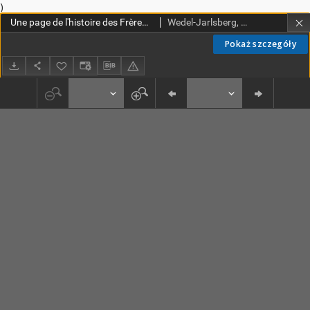
)
Une page de l'histoire des Frères-Prêcheurs : la Province de Dacia (Danemark, Suède et Norvège)
Wedel-Jarlsberg, Edle Frederikke (1860-1921)
Pokaż szczegóły