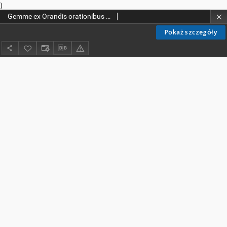
)
Gemme ex Orandis orationibus ex politicorumFragmentis collectae
Pokaż szczegóły