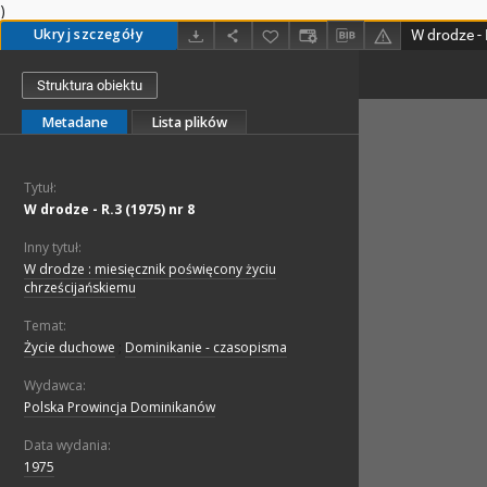
)
Ukryj szczegóły
W drodze - 
Struktura obiektu
Metadane
Lista plików
Tytuł:
W drodze - R.3 (1975) nr 8
Inny tytuł:
W drodze : miesięcznik poświęcony życiu
chrześcijańskiemu
Temat:
Życie duchowe
;
Dominikanie - czasopisma
Wydawca:
Polska Prowincja Dominikanów
Data wydania:
1975