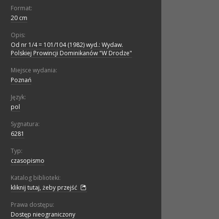
Format:
20 cm
Opis:
Od nr 1/4 = 101/104 (1982) wyd.: Wydaw.
Polskiej Prowincji Dominikanów "W Drodze"
Miejsce wydania:
Poznań
Język:
pol
Sygnatura:
6281
Typ:
czasopismo
Katalog biblioteki:
kliknij tutaj, żeby przejść
Prawa dostępu:
Dostęp nieograniczony