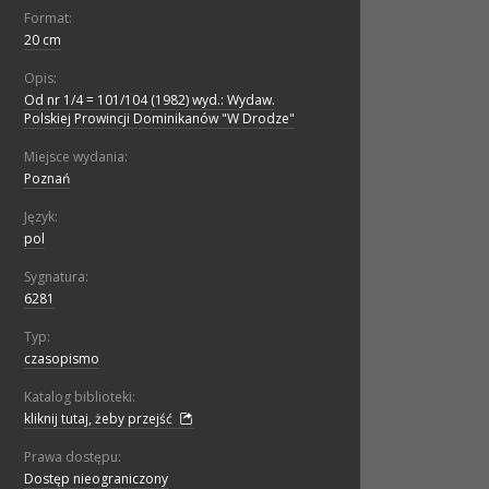
Format:
20 cm
Opis:
Od nr 1/4 = 101/104 (1982) wyd.: Wydaw.
Polskiej Prowincji Dominikanów "W Drodze"
Miejsce wydania:
Poznań
Język:
pol
Sygnatura:
6281
Typ:
czasopismo
Katalog biblioteki:
kliknij tutaj, żeby przejść
Prawa dostępu:
Dostęp nieograniczony