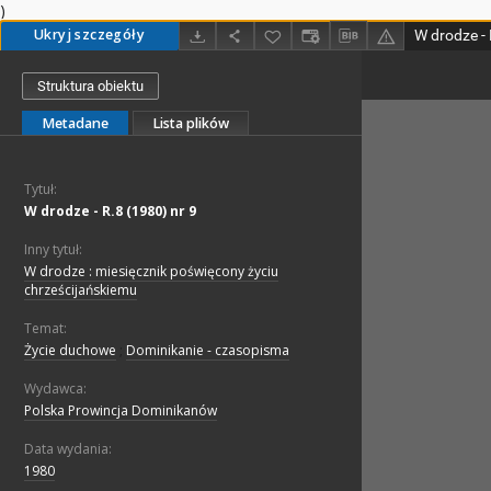
)
Ukryj szczegóły
W drodze - 
Struktura obiektu
Metadane
Lista plików
Tytuł:
W drodze - R.8 (1980) nr 9
Inny tytuł:
W drodze : miesięcznik poświęcony życiu
chrześcijańskiemu
Temat:
Życie duchowe
;
Dominikanie - czasopisma
Wydawca:
Polska Prowincja Dominikanów
Data wydania:
1980