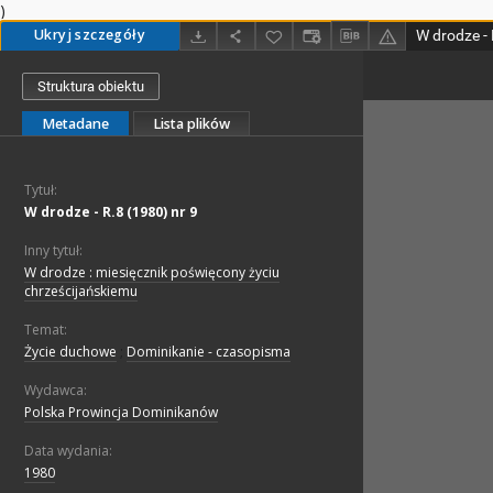
)
Ukryj szczegóły
W drodze - 
Struktura obiektu
Metadane
Lista plików
Tytuł:
W drodze - R.8 (1980) nr 9
Inny tytuł:
W drodze : miesięcznik poświęcony życiu
chrześcijańskiemu
Temat:
Życie duchowe
;
Dominikanie - czasopisma
Wydawca:
Polska Prowincja Dominikanów
Data wydania:
1980