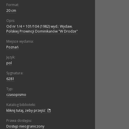
Format:
20 cm
Opis:
Od nr 1/4 = 101/104 (1982) wyd.: Wydaw.
Polskiej Prowincji Dominikanów "W Drodze"
Miejsce wydania:
Poznań
Język:
pol
Sygnatura:
6281
Typ:
czasopismo
Katalog biblioteki:
kliknij tutaj, żeby przejść
Prawa dostępu:
Dostęp nieograniczony