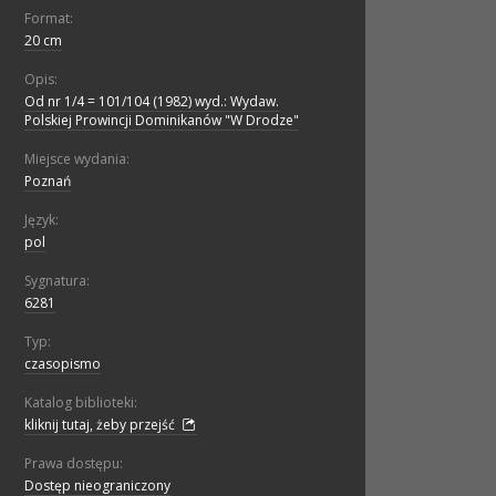
Format:
20 cm
Opis:
Od nr 1/4 = 101/104 (1982) wyd.: Wydaw.
Polskiej Prowincji Dominikanów "W Drodze"
Miejsce wydania:
Poznań
Język:
pol
Sygnatura:
6281
Typ:
czasopismo
Katalog biblioteki:
kliknij tutaj, żeby przejść
Prawa dostępu:
Dostęp nieograniczony