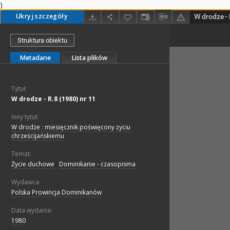
)
Ukryj szczegóły
W drodze - 
Struktura obiektu
Metadane
Lista plików
Tytuł:
W drodze - R.8 (1980) nr 11
Inny tytuł:
W drodze : miesięcznik poświęcony życiu
chrześcijańskiemu
Temat:
Życie duchowe
;
Dominikanie - czasopisma
Wydawca:
Polska Prowincja Dominikanów
Data wydania:
1980