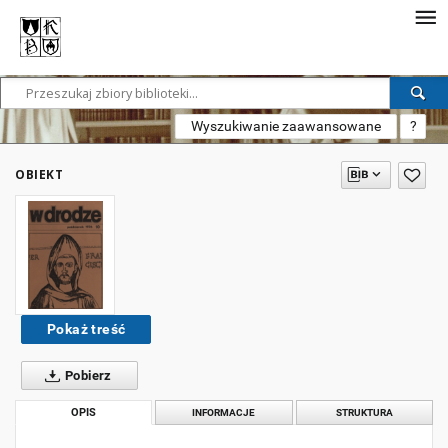
Wyszukiwanie zaawansowane
?
OBIEKT
Pokaż treść
Pobierz
OPIS
INFORMACJE
STRUKTURA