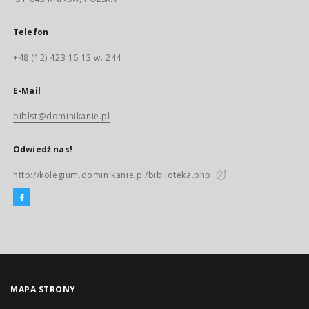
Telefon
+48 (12) 423 16 13 w. 244
E-Mail
biblst@dominikanie.pl
Odwiedź nas!
http://kolegium.dominikanie.pl/biblioteka.php
MAPA STRONY