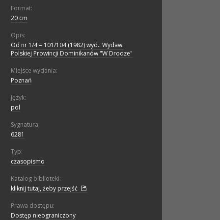
Format:
20 cm
Opis:
Od nr 1/4 = 101/104 (1982) wyd.: Wydaw.
Polskiej Prowincji Dominikanów "W Drodze"
Miejsce wydania:
Poznań
Język:
pol
Sygnatura:
6281
Typ:
czasopismo
Katalog biblioteki:
kliknij tutaj, żeby przejść
Prawa dostępu:
Dostęp nieograniczony