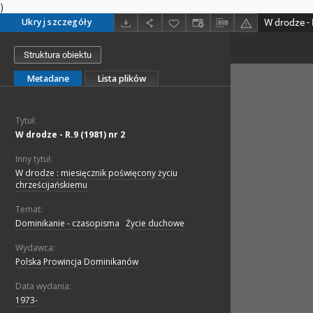
)
Ukryj szczegóły
W drodze - 
Struktura obiektu
Metadane
Lista plików
Tytuł:
W drodze - R.9 (1981) nr 2
Inny tytuł:
W drodze : miesięcznik poświęcony życiu
chrześcijańskiemu
Temat:
Dominikanie - czasopisma
;
Życie duchowe
Wydawca:
Polska Prowincja Dominikanów
Data wydania:
1973-