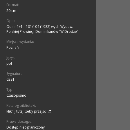
Format:
20 cm
Opis:
Od nr 1/4 = 101/104 (1982) wyd.: Wydaw.
Polskiej Prowincji Dominikanów "W Drodze"
Miejsce wydania:
Poznań
Język:
pol
Sygnatura:
6281
Typ:
czasopismo
Katalog biblioteki:
kliknij tutaj, żeby przejść
Prawa dostępu:
Dostęp nieograniczony