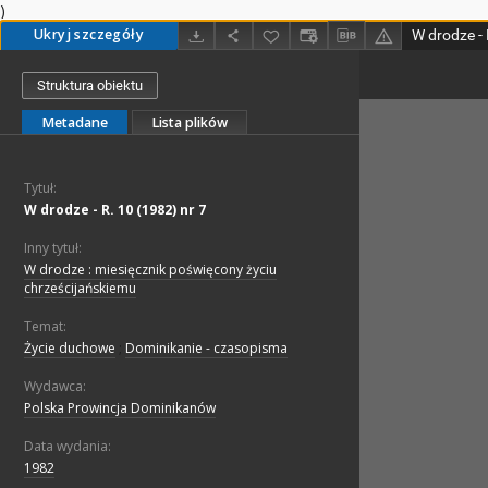
)
Ukryj szczegóły
W drodze - 
Struktura obiektu
Metadane
Lista plików
Tytuł:
W drodze - R. 10 (1982) nr 7
Inny tytuł:
W drodze : miesięcznik poświęcony życiu
chrześcijańskiemu
Temat:
Życie duchowe
;
Dominikanie - czasopisma
Wydawca:
Polska Prowincja Dominikanów
Data wydania:
1982