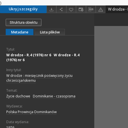
)
Ukryj szczegóły
Struktura obiektu
Metadane
Lista plików
Tytuł:
W drodze - R.4 (1976) nr 6
;
W drodze - R.4
(1976) nr 6
Inny tytuł:
W drodze : miesięcznik poświęcony życiu
chrześcijańskiemu
Temat:
Życie duchowe
;
Dominikanie - czasopisma
Wydawca:
Polska Prowincja Dominikanów
Data wydania:
1976