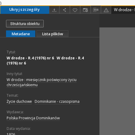
)
Ukryj szczegóły
Struktura obiektu
Metadane
Lista plików
Tytuł:
W drodze - R.4 (1976) nr 6
;
W drodze - R.4
(1976) nr 6
Inny tytuł:
W drodze : miesięcznik poświęcony życiu
chrześcijańskiemu
Temat:
Życie duchowe
;
Dominikanie - czasopisma
Wydawca:
Polska Prowincja Dominikanów
Data wydania:
1976