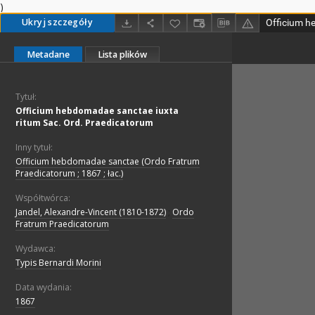
)
Ukryj szczegóły
Metadane
Lista plików
Tytuł:
Officium hebdomadae sanctae iuxta
ritum Sac. Ord. Praedicatorum
Inny tytuł:
Officium hebdomadae sanctae (Ordo Fratrum
Praedicatorum ; 1867 ; łac.)
Współtwórca:
Jandel, Alexandre-Vincent (1810-1872)
;
Ordo
Fratrum Praedicatorum
Wydawca:
Typis Bernardi Morini
Data wydania:
1867