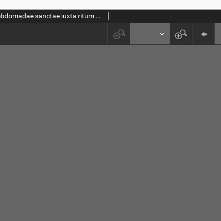
Officium hebdomadae sanctae iuxta ritum Sac. Ord. Praedicatorum