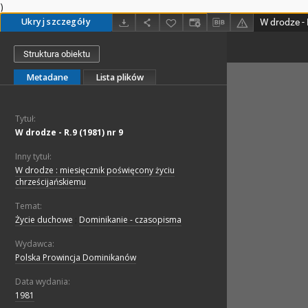
)
Ukryj szczegóły
W drodze - 
Struktura obiektu
Metadane
Lista plików
Tytuł:
W drodze - R.9 (1981) nr 9
Inny tytuł:
W drodze : miesięcznik poświęcony życiu
chrześcijańskiemu
Temat:
Życie duchowe
;
Dominikanie - czasopisma
Wydawca:
Polska Prowincja Dominikanów
Data wydania:
1981