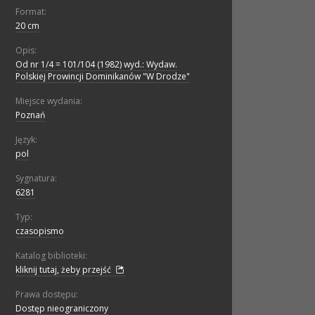
Format:
20 cm
Opis:
Od nr 1/4 = 101/104 (1982) wyd.: Wydaw.
Polskiej Prowincji Dominikanów "W Drodze"
Miejsce wydania:
Poznań
Język:
pol
Sygnatura:
6281
Typ:
czasopismo
Katalog biblioteki:
kliknij tutaj, żeby przejść
Prawa dostępu:
Dostęp nieograniczony