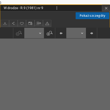
)
W drodze - R.9 (1981) nr 9
Pokaż szczegóły