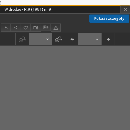
)
W drodze - R.9 (1981) nr 9
Pokaż szczegóły