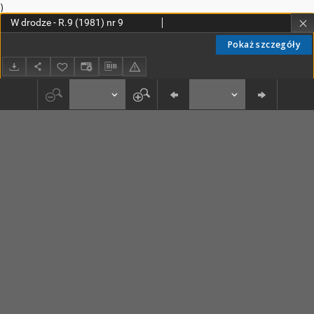
)
W drodze - R.9 (1981) nr 9
Pokaż szczegóły