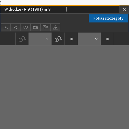
)
W drodze - R.9 (1981) nr 9
Pokaż szczegóły