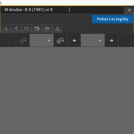
)
W drodze - R.9 (1981) nr 9
Pokaż szczegóły