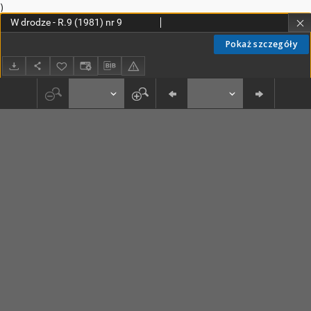
)
W drodze - R.9 (1981) nr 9
Pokaż szczegóły