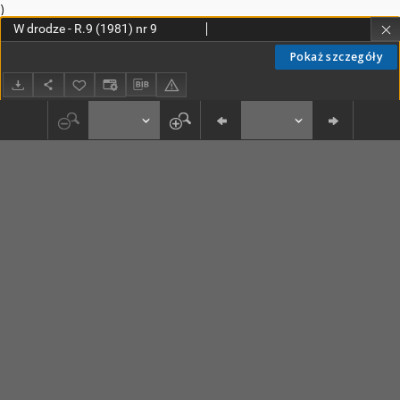
)
W drodze - R.9 (1981) nr 9
Pokaż szczegóły