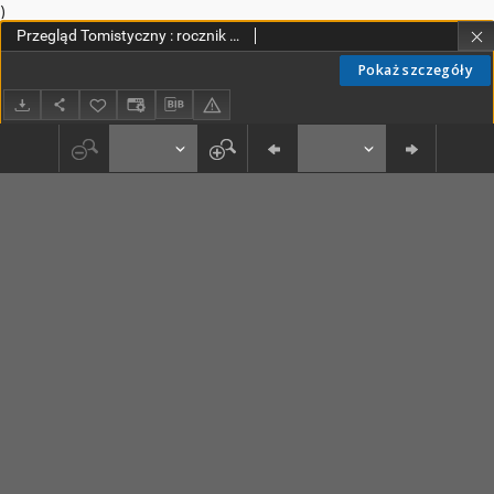
)
Przegląd Tomistyczny : rocznik poświęcony historii teologii. T. 6-7 (1997)
Pokaż szczegóły