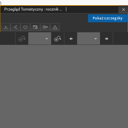
)
Przegląd Tomistyczny : rocznik poświęcony historii teologii. T. 8 (2000)
Pokaż szczegóły