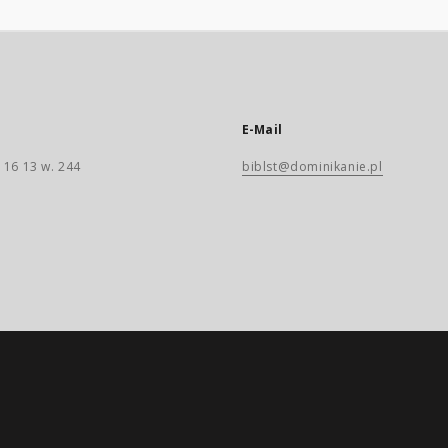
E-Mail
 16 13 w. 244
biblst@dominikanie.pl