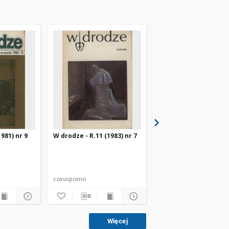
981) nr 9
W drodze - R.11 (1983) nr 7
W drodze - R.8 (1980) 
czasopismo
czasopismo
Więcej