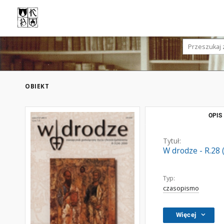
OBIEKT
OPIS
Tytuł:
W drodze - R.28 
Typ:
czasopismo
Więcej