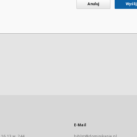
Anuluj
Wyślij
E-Mail
 16 13 w. 244
biblst@dominikanie.pl