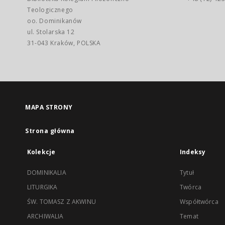
Teologicznego
oo. Dominikanów
ul. Stolarska 12
31-043 Kraków, POLSKA
MAPA STRONY
Strona główna
Kolekcje
Indeksy
DOMINIKALIA
Tytuł
LITURGIKA
Twórca
ŚW. TOMASZ Z AKWINU
Współtwórca
ARCHIWALIA
Temat