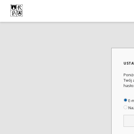
USTA
Poniż
Twój 
hasło
E-m
Naz