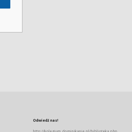
Odwiedź nas!
http://kolegium.dominikanie.pl/biblioteka.php