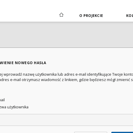
O PROJEKCIE
KOL
WIENIE NOWEGO HASŁA
ej wprowadź nazwę użytkownika lub adres e-mail identyfikujące Twoje konto
adres e-mail otrzymasz wiadomość z linkiem, gdzie będziesz mógł zmienić 
:
ail
wa użytkownika