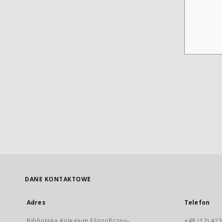
DANE KONTAKTOWE
Adres
Telefon
Biblioteka Kolegium Filozoficzno-
+48 (12) 423