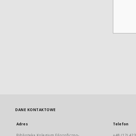
DANE KONTAKTOWE
Adres
Telefon
Biblioteka Kolegium Filozoficzno-
+48 (12) 423