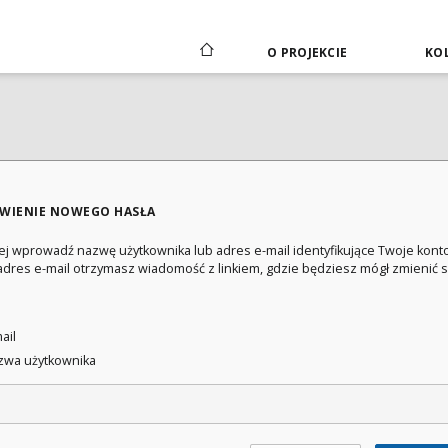
O PROJEKCIE
KOL
WIENIE NOWEGO HASŁA
ej wprowadź nazwę użytkownika lub adres e-mail identyfikujące Twoje konto
adres e-mail otrzymasz wiadomość z linkiem, gdzie będziesz mógł zmienić 
:
ail
wa użytkownika