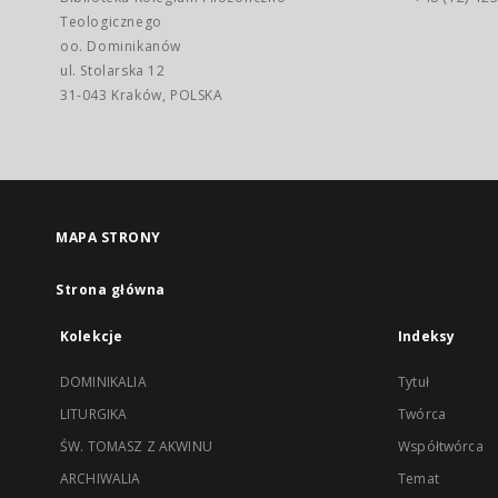
Teologicznego
oo. Dominikanów
ul. Stolarska 12
31-043 Kraków, POLSKA
MAPA STRONY
Strona główna
Kolekcje
Indeksy
DOMINIKALIA
Tytuł
LITURGIKA
Twórca
ŚW. TOMASZ Z AKWINU
Współtwórca
ARCHIWALIA
Temat