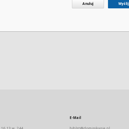
Anuluj
Wyślij
E-Mail
 16 13 w. 244
biblst@dominikanie.pl