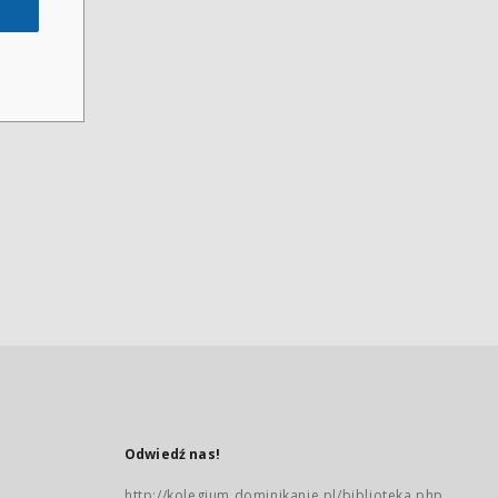
Odwiedź nas!
http://kolegium.dominikanie.pl/biblioteka.php