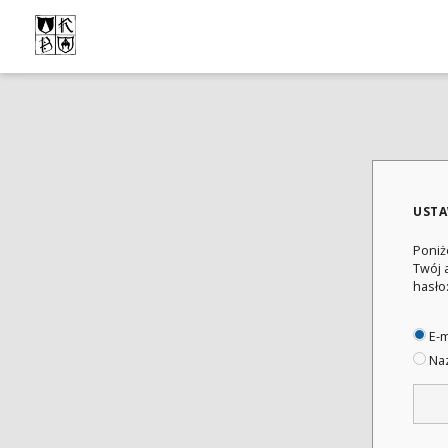
USTA
Poniż
Twój 
hasło
E-m
Naz