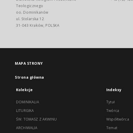
Teologicznego
oo. Dominikanów
ul. Stolarska 12
31-043 Kraków, POLSKA
MAPA STRONY
Strona główna
Kolekcje
Indeksy
DOMINIKALIA
Tytuł
LITURGIKA
Twórca
ŚW. TOMASZ Z AKWINU
Współtwórca
ARCHIWALIA
Temat