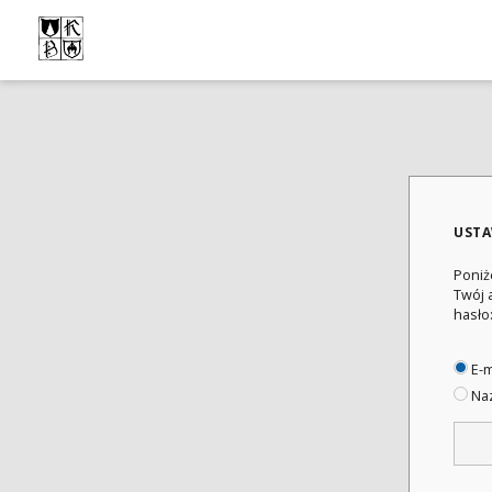
USTA
Poniż
Twój 
hasło
E-m
Naz