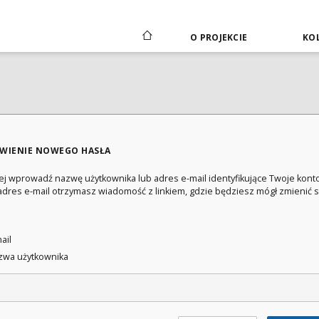
O PROJEKCIE
KOL
WIENIE NOWEGO HASŁA
ej wprowadź nazwę użytkownika lub adres e-mail identyfikujące Twoje konto
adres e-mail otrzymasz wiadomość z linkiem, gdzie będziesz mógł zmienić 
:
ail
wa użytkownika