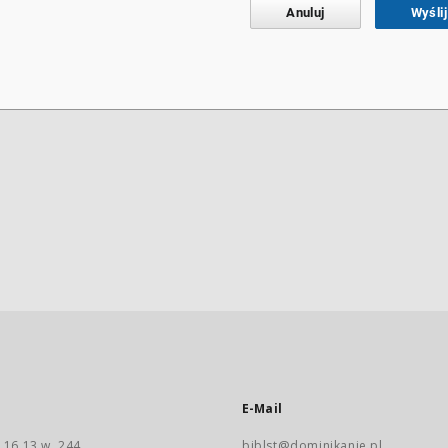
Anuluj
Wyślij
E-Mail
 16 13 w. 244
biblst@dominikanie.pl