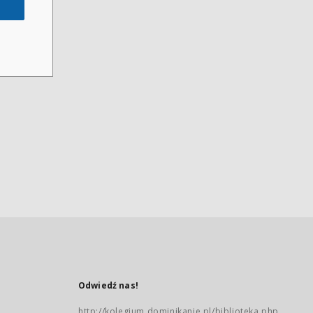
Odwiedź nas!
http://kolegium.dominikanie.pl/biblioteka.php