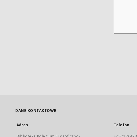
DANE KONTAKTOWE
Adres
Telefon
Biblioteka Kolegium Filozoficzno-
+48 (12) 423