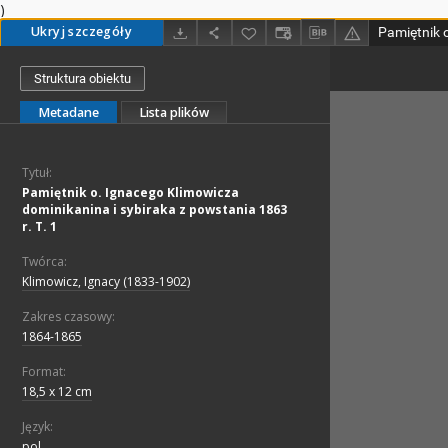
)
Ukryj szczegóły
Struktura obiektu
Metadane
Lista plików
Tytuł:
Pamiętnik o. Ignacego Klimowicza
dominikanina i sybiraka z powstania 1863
r. T. 1
Twórca:
Klimowicz, Ignacy (1833-1902)
Zakres czasowy:
1864-1865
Format:
18,5 x 12 cm
Język:
pol