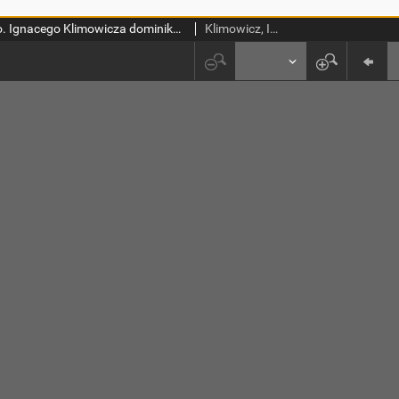
Pamiętnik o. Ignacego Klimowicza dominikanina i sybiraka z powstania 1863 r. T. 1
Klimowicz, Ignacy (1833-1902)