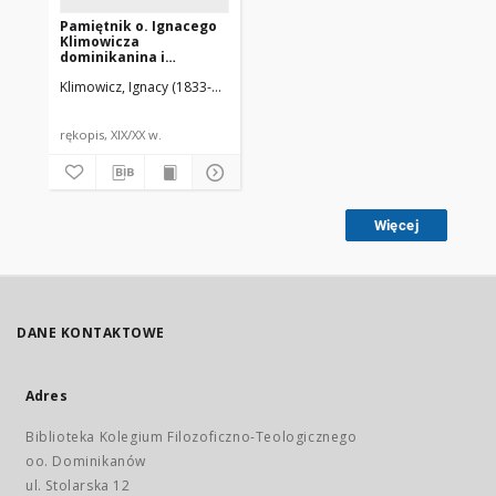
Pamiętnik o. Ignacego
Klimowicza
dominikanina i
sybiraka z powstania
Klimowicz, Ignacy (1833-1902)
1863 r. T. 2
rękopis, XIX/XX w.
Więcej
DANE KONTAKTOWE
Adres
Biblioteka Kolegium Filozoficzno-Teologicznego
oo. Dominikanów
ul. Stolarska 12