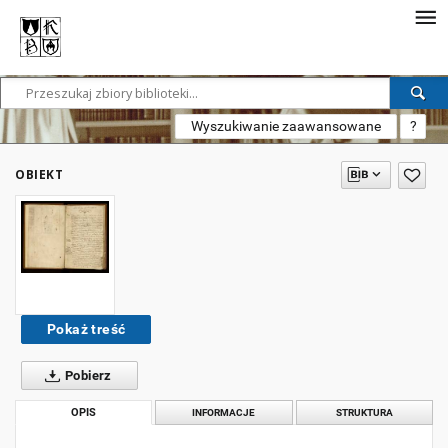
Wyszukiwanie zaawansowane
?
OBIEKT
Pokaż treść
Pobierz
OPIS
INFORMACJE
STRUKTURA