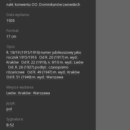
nakł. konwentu OO. Dominikanów Lwowskich
Data wydania:
1926
Format:
17 cm
Opis:
R. 18/19 (1915/1916) numer jubileuszowy jako
rocznik 1915/1916
;
Od R. 20 (1917) m. wyd.:
Kraków
;
Od R. 22 (1919), n. 9/10 m. wyd.: Lwów
;
Od. R. 26 (1927) podtyt.: czasopismo
różańcowe
;
Od R. 49 (1947) m. wyd.: Kraków
;
Od R. 51 (1949) m. wyd.: Warszawa
Miejsce wydania:
Lwów : Kraków : Warszawa
Język:
pol
Sygnatura:
B-52