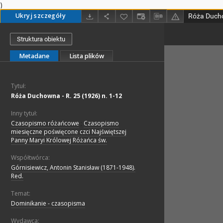
)
Ukryj szczegóły
Róża Ducho
Struktura obiektu
Metadane
Lista plików
Tytuł:
Róża Duchowna - R. 25 (1926) n. 1-12
Inny tytuł:
Czasopismo różańcowe
;
Czasopismo
miesięczne poświęcone czci Najświętszej
Panny Maryi Królowej Różańca św.
Współtwórca:
Górnisiewicz, Antonin Stanisław (1871-1948).
Red.
Temat:
Dominikanie - czasopisma
Wydawca: