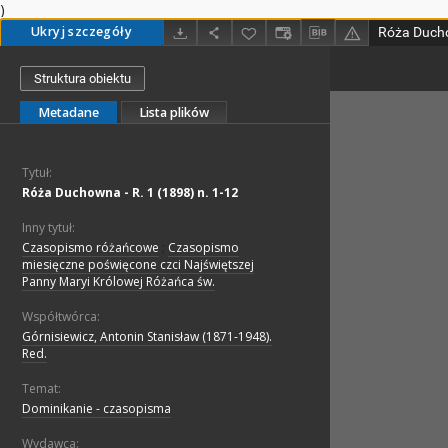
)
Ukryj szczegóły
Róża Ducho
Struktura obiektu
Metadane
Lista plików
Tytuł:
Róża Duchowna - R. 1 (1898) n. 1-12
Inny tytuł:
Czasopismo różańcowe
;
Czasopismo
miesięczne poświęcone czci Najświętszej
Panny Maryi Królowej Różańca św.
Współtwórca:
Górnisiewicz, Antonin Stanisław (1871-1948).
Red.
Temat:
Dominikanie - czasopisma
Wydawca: