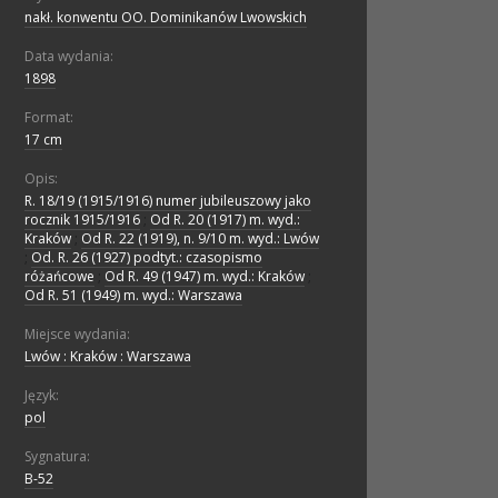
nakł. konwentu OO. Dominikanów Lwowskich
Data wydania:
1898
Format:
17 cm
Opis:
R. 18/19 (1915/1916) numer jubileuszowy jako
rocznik 1915/1916
;
Od R. 20 (1917) m. wyd.:
Kraków
;
Od R. 22 (1919), n. 9/10 m. wyd.: Lwów
;
Od. R. 26 (1927) podtyt.: czasopismo
różańcowe
;
Od R. 49 (1947) m. wyd.: Kraków
;
Od R. 51 (1949) m. wyd.: Warszawa
Miejsce wydania:
Lwów : Kraków : Warszawa
Język:
pol
Sygnatura:
B-52