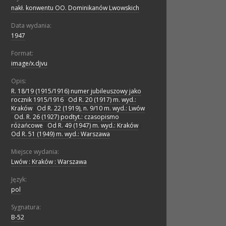
nakł. konwentu OO. Dominikanów Lwowskich
Data wydania:
1947
Format:
image/x.djvu
Opis:
R. 18/19 (1915/1916) numer jubileuszowy jako
rocznik 1915/1916
;
Od R. 20 (1917) m. wyd.:
Kraków
;
Od R. 22 (1919), n. 9/10 m. wyd.: Lwów
;
Od. R. 26 (1927) podtyt.: czasopismo
różańcowe
;
Od R. 49 (1947) m. wyd.: Kraków
;
Od R. 51 (1949) m. wyd.: Warszawa
Miejsce wydania:
Lwów : Kraków : Warszawa
Język:
pol
Sygnatura:
B-52