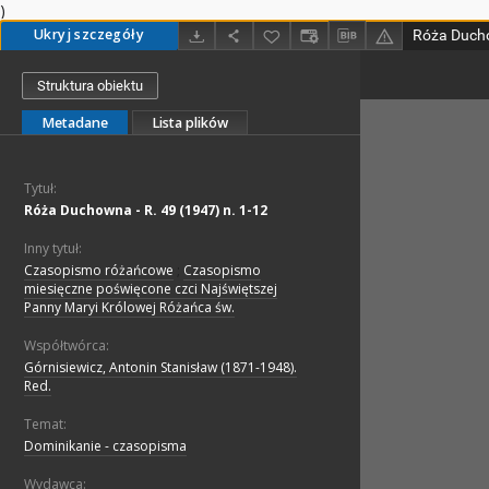
)
Ukryj szczegóły
Róża Ducho
Struktura obiektu
Metadane
Lista plików
Tytuł:
Róża Duchowna - R. 49 (1947) n. 1-12
Inny tytuł:
Czasopismo różańcowe
;
Czasopismo
miesięczne poświęcone czci Najświętszej
Panny Maryi Królowej Różańca św.
Współtwórca:
Górnisiewicz, Antonin Stanisław (1871-1948).
Red.
Temat:
Dominikanie - czasopisma
Wydawca: