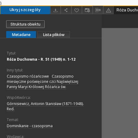
)
Ukryj szczegóły
Róża Ducho
Struktura obiektu
Metadane
Lista plików
Tytuł:
Róża Duchowna - R. 51 (1949) n. 1-12
Inny tytuł:
Czasopismo różańcowe
;
Czasopismo
miesięczne poświęcone czci Najświętszej
Panny Maryi Królowej Różańca św.
Współtwórca:
Górnisiewicz, Antonin Stanisław (1871-1948).
Red.
Temat:
Dominikanie - czasopisma
Wydawca: