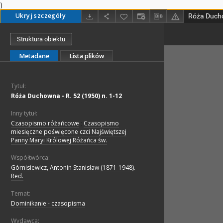
)
Ukryj szczegóły
Róża Ducho
Struktura obiektu
Metadane
Lista plików
Tytuł:
Róża Duchowna - R. 52 (1950) n. 1-12
Inny tytuł:
Czasopismo różańcowe
;
Czasopismo
miesięczne poświęcone czci Najświętszej
Panny Maryi Królowej Różańca św.
Współtwórca:
Górnisiewicz, Antonin Stanisław (1871-1948).
Red.
Temat:
Dominikanie - czasopisma
Wydawca: