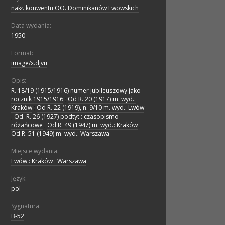
nakł. konwentu OO. Dominikanów Lwowskich
Data wydania:
1950
Format:
image/x.djvu
Opis:
R. 18/19 (1915/1916) numer jubileuszowy jako
rocznik 1915/1916
;
Od R. 20 (1917) m. wyd.:
Kraków
;
Od R. 22 (1919), n. 9/10 m. wyd.: Lwów
;
Od. R. 26 (1927) podtyt.: czasopismo
różańcowe
;
Od R. 49 (1947) m. wyd.: Kraków
;
Od R. 51 (1949) m. wyd.: Warszawa
Miejsce wydania:
Lwów : Kraków : Warszawa
Język:
pol
Sygnatura:
B-52