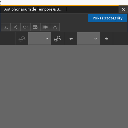
)
Antiphonarium de Tempore & Sanctis, juxta ritum Sacri Ordinis Praedicatorum [...]
Pokaż szczegóły