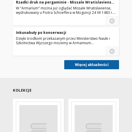
Rzadki druk na pergaminie - Missale Wratislaviense
z 1483 r.
W "Armarium" można już oglądać Missale Wratislaviense,
wydrukowany u Piotra Schoeffera w Moguncji 24 VII 1483 r.
Druk o tyle niezwykły, że jest to jedyny w Polsce egzemplarz,
którego podłożem drukarskim jest pergamin. Do tej pory
obiekt nie był udostępniany ze względu na bardzo zły stan
zachowania. …
Inkunabuły po konserwacji
Dzięki środkom przekazanym przez Ministerstwo Nauki i
Szkolnictwa Wyższego możemy w Armamium
zaprezentować kolejne trzy inkunabuły, do tej pory
niedostępne ze względu na bardzo zły stan zachowania.
Więcej aktualności
KOLEKCJE