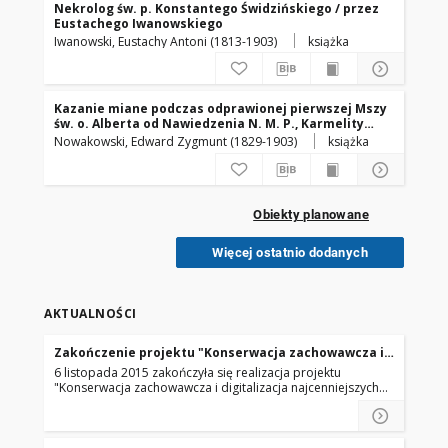
Nekrolog św. p. Konstantego Świdzińskiego / przez
Eustachego Iwanowskiego
Iwanowski, Eustachy Antoni (1813-1903)
książka
Kazanie miane podczas odprawionej pierwszej Mszy
św. o. Alberta od Nawiedzenia N. M. P., Karmelity
bosego w kościele Karmelitów bosych w Czerny
Nowakowski, Edward Zygmunt (1829-1903)
książka
przez X. Wacława z Sulgostowa, Kapucyna d. 3
sierpnia 1902
Obiekty planowane
Więcej ostatnio dodanych
AKTUALNOŚCI
Zakończenie projektu "Konserwacja zachowawcza i
digitalizacja najcenniejszych inkunabułów Biblioteki
6 listopada 2015 zakończyła się realizacja projektu
"Konserwacja zachowawcza i digitalizacja najcenniejszych
inkunabułów Biblioteki Kolegium oo. Dominikanów" w
ramach priorytetu Ochrona i Cyfryzacja dziedzictwa
kulturowego dofinansowanego przez Ministerstwo Kultury i
Dziedzictwa Narodowego.