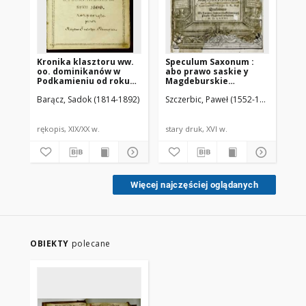
Kronika klasztoru ww.
Speculum Saxonum :
In 
oo. dominikanów w
abo prawo saskie y
ad
Podkamieniu od roku
Magdeburskie
co
1800 rozpoczęta przez
Porza̜dkiem Obiecadła,
De
Barącz, Sadok (1814-1892)
Szczerbic, Paweł (1552-1609). Tł.
Sot
księdza Sadoka
z Laćinskich y
lib
Barącza
Niemieckich
co
Exemplarzow zebrane
ep
Ca
rękopis, XIX/XX w.
stary druk, XVI w.
sta
Więcej najczęściej oglądanych
OBIEKTY
polecane