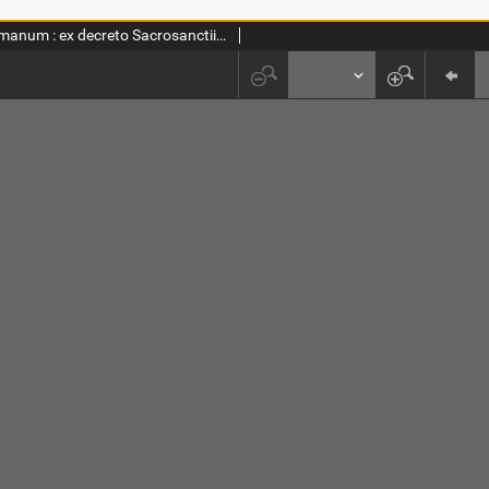
Missale Romanum : ex decreto Sacrosanctii Concilij Tridentini restitutum Pij. V. Pont. Max. iussu editum