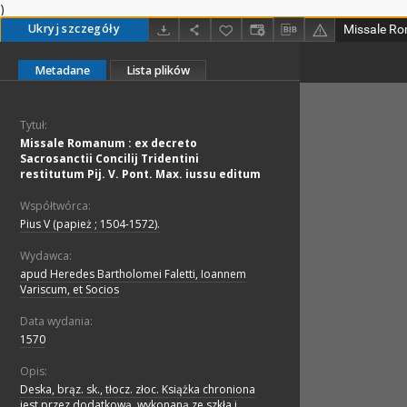
)
Ukryj szczegóły
Metadane
Lista plików
Tytuł:
Missale Romanum : ex decreto
Sacrosanctii Concilij Tridentini
restitutum Pij. V. Pont. Max. iussu editum
Współtwórca:
Pius V (papież ; 1504-1572).
Wydawca:
apud Heredes Bartholomei Faletti, Ioannem
Variscum, et Socios
Data wydania:
1570
Opis:
Deska, brąz. sk., tłocz. złoc. Książka chroniona
jest przez dodatkową, wykonaną ze szkła i