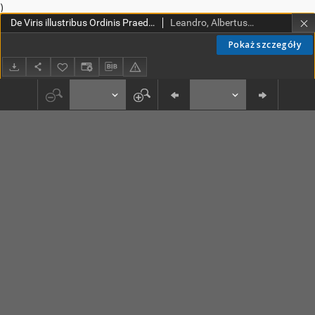
)
De Viris illustribus Ordinis Praedicatorum libri sex in unum congesti
Leandro, Albertus (1479-1553)
Pokaż szczegóły