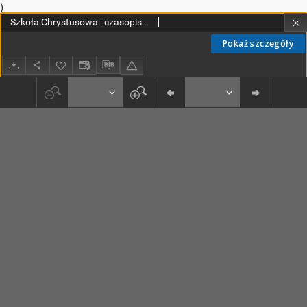
)
Szkoła Chrystusowa : czasopismo poświęcone zagadnieniom życia wewnętrznego. R. 5 (1934) T. 9
Pokaż szczegóły