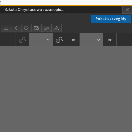
)
Szkoła Chrystusowa : czasopismo poświęcone zagadnieniom życia wewnętrznego. R. 6 (1935) T. 10
Pokaż szczegóły