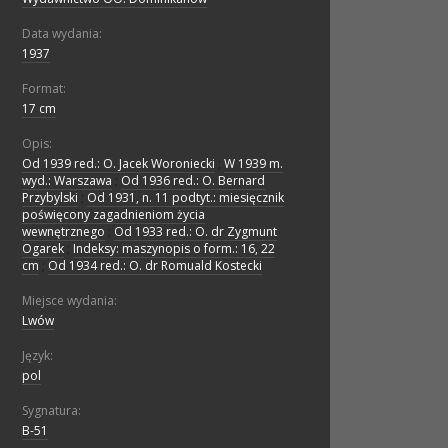
Data wydania:
1937
Format:
17 cm
Opis:
Od 1939 red.: O. Jacek Woroniecki
;
W 1939 m.
wyd.: Warszawa
;
Od 1936 red.: O. Bernard
Przybylski
;
Od 1931, n. 11 podtyt.: miesięcznik
poświęcony zagadnieniom życia
wewnętrznego
;
Od 1933 red.: O. dr Zygmunt
Ogarek
;
Indeksy: maszynopis o form.: 16, 22
cm
;
Od 1934 red.: O. dr Romuald Kostecki
Miejsce wydania:
Lwów
Język:
pol
Sygnatura:
B-51