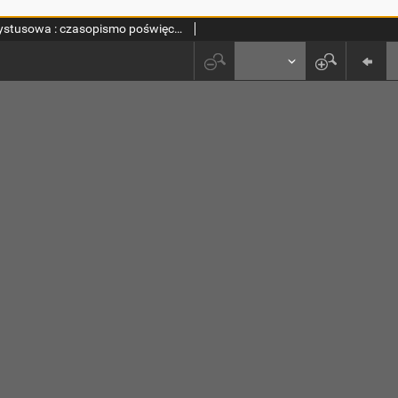
Szkoła Chrystusowa : czasopismo poświęcone zagadnieniom życia wewnętrznego. R. 8 (1937) T. 14