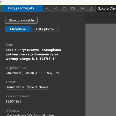
)
Ukryj szczegóły
Struktura obiektu
Metadane
Lista plików
Tytuł:
Szkoła Chrystusowa : czasopismo
poświęcone zagadnieniom życia
wewnętrznego. R. 8 (1937) T. 14
Współtwórca:
Gmurowski, Florian (1901-1944). Red.
Temat:
Dominikanie
;
Życie duchowe
Zakres czasowy:
1930-1939
Wydawca:
Wydawnictwo OO. Dominikanów