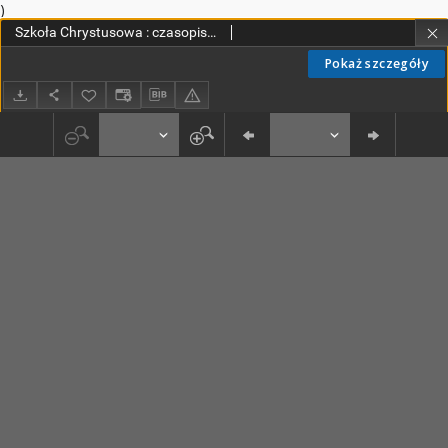
)
Szkoła Chrystusowa : czasopismo poświęcone zagadnieniom życia wewnętrznego. R. 9 (1938) T. 16
Pokaż szczegóły