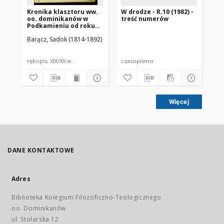
Kronika klasztoru ww.
W drodze - R.10 (1982) -
W d
oo. dominikanów w
treść numerów
nr 
Podkamieniu od roku
1800 rozpoczęta przez
Barącz, Sadok (1814-1892)
księdza Sadoka
Barącza
rękopis, XIX/XX w.
czasopismo
cz
Więcej
DANE KONTAKTOWE
Adres
Biblioteka Kolegium Filozoficzno-Teologicznego
oo. Dominikanów
ul. Stolarska 12