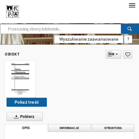
Wyszukiwanie zaawansowane
?
OBIEKT
Pokaż treść
Pobierz
OPIS
INFORMACJE
STRUKTURA