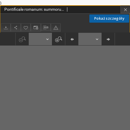
)
Pontificale romanum: summorum pontificum jussu editum a Benedicto XIV et Leone XIII pontificibus maximis recognitum et castigatum pars tertia
Pokaż szczegóły